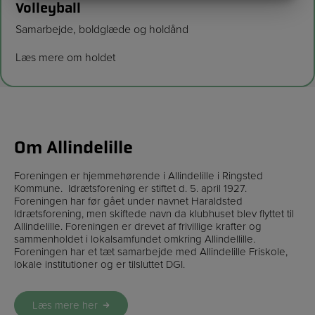
MARKETING
STATISTIK
Volleyball
Samarbejde, boldglæde og holdånd
Læs mere om holdet
Om Allindelille
Foreningen er hjemmehørende i Allindelille i Ringsted
Kommune. Idrætsforening er stiftet d. 5. april 1927.
Foreningen har før gået under navnet Haraldsted
Idrætsforening, men skiftede navn da klubhuset blev flyttet til
Allindelille. Foreningen er drevet af frivillige krafter og
sammenholdet i lokalsamfundet omkring Allindellille.
Foreningen har et tæt samarbejde med Allindelille Friskole,
lokale institutioner og er tilsluttet DGI.
Læs mere her