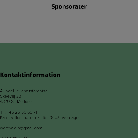
Sponsorater
Kontaktinformation
Allindelille Idrætsforening
Skeevej 23
4370 St. Merløse
Tlf:
+45 25 56 65 71
Kan træffes mellem kl. 16 - 18 på hverdage
westhald.p@gmail.com