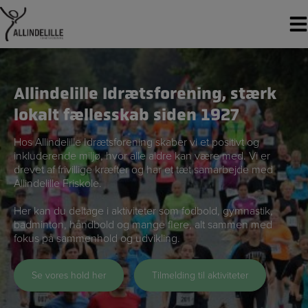
Hop
til
indholdet
Allindelille Idrætsforening, stærk
lokalt fællesskab siden 1927
Hos Allindelille Idrætsforening skaber vi et positivt og
inkluderende miljø, hvor alle aldre kan være med. Vi er
drevet af frivillige kræfter og har et tæt samarbejde med
Allindelille Friskole.
Her kan du deltage i aktiviteter som fodbold, gymnastik,
badminton, håndbold og mange flere, alt sammen med
fokus på sammenhold og udvikling.
Se vores hold her
Tilmelding til aktiviteter