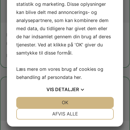
statistik og marketing. Disse oplysninger
kan blive delt med annoncerings- og
analysepartnere, som kan kombinere dem
med data, du tidligere har givet dem eller
UPS
de har indsamlet gennem din brug af deres
Udendørs puls og styrke
tjenester. Ved at klikke på 'OK' giver du
samtykke til disse formål.
Læs mere om holdet
Læs mere om vores brug af cookies og
behandling af persondata
her
.
VIS
DETALJER
JA
NEJ
OK
JA
NEJ
NØDVENDIGE
PRÆFERENCER
AFVIS ALLE
JA
NEJ
JA
NEJ