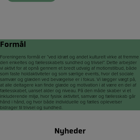
Formål
Foreningens formål er “ved idræt og andet kulturelt virke at fremme
den enkeltes og fællesskabets sundhed og trivsel”. Dette arbejder
vi aktivt for at opnå gennem et bredt udvalg af motionstilbud, både
som faste holdaktiviteter og som særlige events, hvor det sociale
samvær og glæden ved bevægelse er i fokus. Vi lægger vægt på,
at alle deltagere kan finde glæde og motivation i at være en del af
fællesskabet, uanset alder og niveau. På den måde skaber vi et
inkluderende miljø, hvor fysisk aktivitet, samvær og fællesskab går
hånd i hånd, og hvor både individuelle og fælles oplevelser
bidrager til trivsel og sundhed.
Nyheder