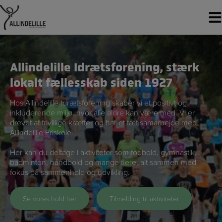
Hop
til
indholdet
Allindelille Idrætsforening, stærk
lokalt fællesskab siden 1927
Hos Allindelille Idrætsforening skaber vi et positivt og
inkluderende miljø, hvor alle aldre kan være med. Vi er
drevet af frivillige kræfter og har et tæt samarbejde med
Allindelille Friskole.
Her kan du deltage i aktiviteter som fodbold, gymnastik,
badminton, håndbold og mange flere, alt sammen med
fokus på sammenhold og udvikling.
Se vores hold her
Tilmelding til aktiviteter