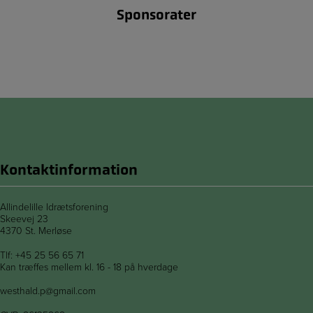
Sponsorater
Kontaktinformation
Allindelille Idrætsforening
Skeevej 23
4370 St. Merløse
Tlf:
+45 25 56 65 71
Kan træffes mellem kl. 16 - 18 på hverdage
westhald.p@gmail.com