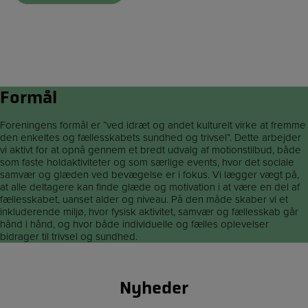
Formål
Foreningens formål er “ved idræt og andet kulturelt virke at fremme
den enkeltes og fællesskabets sundhed og trivsel”. Dette arbejder
vi aktivt for at opnå gennem et bredt udvalg af motionstilbud, både
som faste holdaktiviteter og som særlige events, hvor det sociale
samvær og glæden ved bevægelse er i fokus. Vi lægger vægt på,
at alle deltagere kan finde glæde og motivation i at være en del af
fællesskabet, uanset alder og niveau. På den måde skaber vi et
inkluderende miljø, hvor fysisk aktivitet, samvær og fællesskab går
hånd i hånd, og hvor både individuelle og fælles oplevelser
bidrager til trivsel og sundhed.
Nyheder