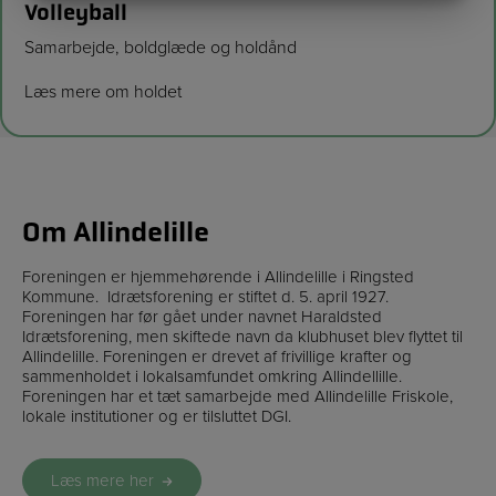
MARKETING
STATISTIK
Volleyball
Samarbejde, boldglæde og holdånd
Læs mere om holdet
Om Allindelille
Foreningen er hjemmehørende i Allindelille i Ringsted
Kommune. Idrætsforening er stiftet d. 5. april 1927.
Foreningen har før gået under navnet Haraldsted
Idrætsforening, men skiftede navn da klubhuset blev flyttet til
Allindelille. Foreningen er drevet af frivillige krafter og
sammenholdet i lokalsamfundet omkring Allindellille.
Foreningen har et tæt samarbejde med Allindelille Friskole,
lokale institutioner og er tilsluttet DGI.
Læs mere her