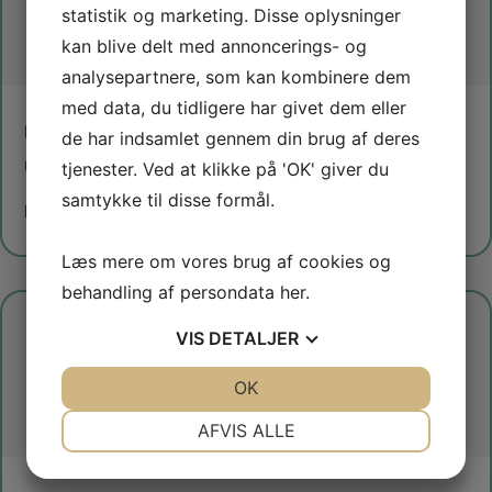
statistik og marketing. Disse oplysninger
kan blive delt med annoncerings- og
analysepartnere, som kan kombinere dem
med data, du tidligere har givet dem eller
UPS
de har indsamlet gennem din brug af deres
Udendørs puls og styrke
tjenester. Ved at klikke på 'OK' giver du
samtykke til disse formål.
Læs mere om holdet
Læs mere om vores brug af cookies og
behandling af persondata
her
.
VIS
DETALJER
JA
NEJ
OK
JA
NEJ
NØDVENDIGE
PRÆFERENCER
AFVIS ALLE
JA
NEJ
JA
NEJ