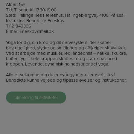
Alder: 15+
Tid: Tirsdag kl. 17.30-19.00
Sted: Hallingelilles Fælleshus, Hallingebjergvej, 4100. På 1.sal.
Instruktør: Benedicte Eneskov
Tlf:21849306
E-mail: Eneskov@mail.dk
Yoga for dig, din krop og dit nervesystem, der skaber
bevægelighed, styrke og smidighed og afhjælper skavanker.
Ved at arbejde med muskler, led, åndedræt – nakke, skuldre,
hofter, ryg – hele kroppen skabes ro og større balance i
kroppen. Levende, dynamisk helhedsorientret yoga.
Alle er velkomne om du er nybegynder eller øvet, så vil
Benedicte kunne vejlede og tilpasse øvelser og instruktioner.
Tilmelding til aktiviteter