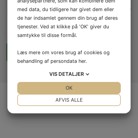
analysepartnere, som kan kombinere dem
*
med data, du tidligere har givet dem eller
de har indsamlet gennem din brug af deres
Jeg er ikke en robot
tjenester. Ved at klikke på 'OK' giver du
samtykke til disse formål.
Læs mere om vores brug af cookies og
behandling af persondata
her
.
VIS
DETALJER
JA
NEJ
OK
JA
NEJ
NØDVENDIGE
PRÆFERENCER
AFVIS ALLE
Sponsorater
JA
NEJ
JA
NEJ
MARKETING
STATISTIK