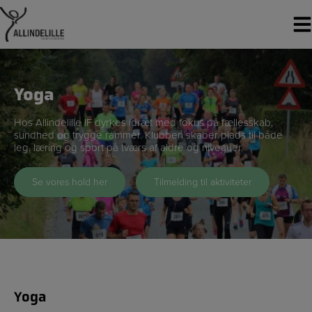
Hop
til
indholdet
Yoga
Hos Allindelille IF dyrkes idræt med fokus på fællesskab,
sundhed og trygge rammer. Klubben skaber plads til både
leg, læring og sport på tværs af aldre og niveauer.
Se vores hold her
Tilmelding til aktiviteter
Yoga