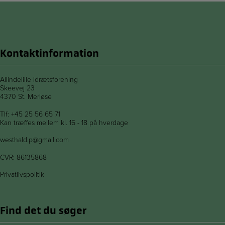
Kontaktinformation
Allindelille Idrætsforening
Skeevej 23
4370 St. Merløse
Tlf:
+45 25 56 65 71
Kan træffes mellem kl. 16 - 18 på hverdage
westhald.p@gmail.com
CVR: 86135868
Privatlivspolitik
Find det du søger