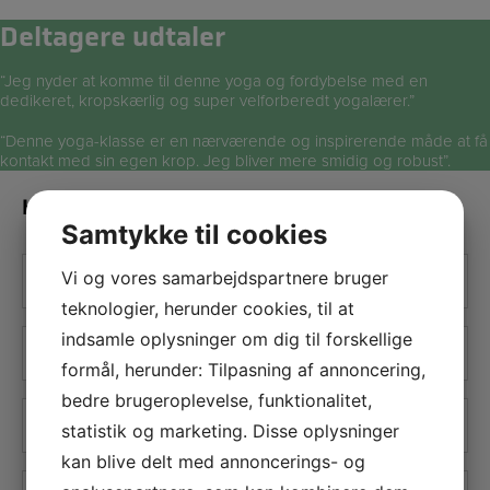
Deltagere udtaler
“Jeg nyder at komme til denne yoga og fordybelse med en
dedikeret, kropskærlig og super velforberedt yogalærer.”
“Denne yoga-klasse er en nærværende og inspirerende måde at få
kontakt med sin egen krop. Jeg bliver mere smidig og robust”.
Kontakt os
Samtykke til cookies
Navn
Vi og vores samarbejdspartnere bruger
*
teknologier, herunder cookies, til at
E-
indsamle oplysninger om dig til forskellige
mail
formål, herunder: Tilpasning af annoncering,
*
bedre brugeroplevelse, funktionalitet,
Telefon
statistik og marketing. Disse oplysninger
*
kan blive delt med annoncerings- og
Besked