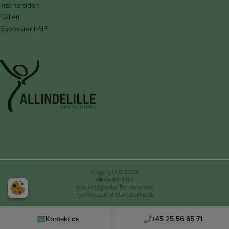
Trænersiden
Galleri
Sponsorer i AIF
Copyright © 2026
allindelille-if.dk/
Alle Rettigheder Forbeholdes
Hjemmeside af Standoutmedia
Kontakt os
+45 25 56 65 71