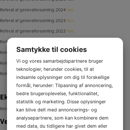
Referat af generalforsamling 2024
her
.
Referat af generalforsamling 2023
her
.
Referat af generalforsamling 2022
her
.
Referat af generalforsamling
Samtykke til cookies
Referat af generalforsamling 2020 ligger her.
Vi og vores samarbejdspartnere bruger
Referat af generalforsamling 2019 ligger
her
.
teknologier, herunder cookies, til at
Referat af generalforsamling 2018 ligger
her
.
indsamle oplysninger om dig til forskellige
formål, herunder: Tilpasning af annoncering,
bedre brugeroplevelse, funktionalitet,
Ekstraordinær Generalforsamling
statistik og marketing. Disse oplysninger
Referat af ekstraordinær generalforsamling 2026 ligger
her
.
kan blive delt med annoncerings- og
analysepartnere, som kan kombinere dem
Vedtægter
med data, du tidligere har givet dem eller