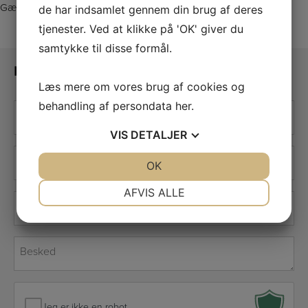
Gældende vedtægter findes
her
.
de har indsamlet gennem din brug af deres
tjenester. Ved at klikke på 'OK' giver du
samtykke til disse formål.
Kontakt os
Læs mere om vores brug af cookies og
Navn
behandling af persondata
her
.
*
VIS
DETALJER
E-
mail
JA
NEJ
OK
JA
NEJ
*
NØDVENDIGE
PRÆFERENCER
AFVIS ALLE
Telefon
*
JA
NEJ
JA
NEJ
MARKETING
STATISTIK
Besked
*
Jeg er ikke en robot