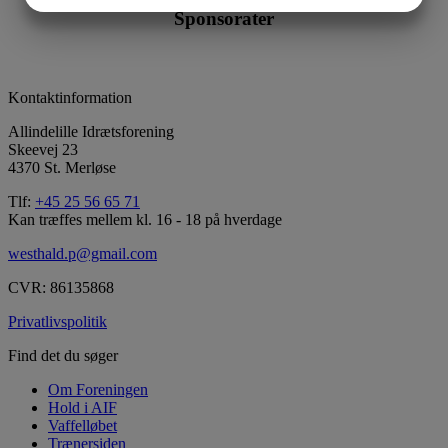
Sponsorater
MARKETING
STATISTIK
Kontaktinformation
Allindelille Idrætsforening
Skeevej 23
4370 St. Merløse
Tlf:
+45 25 56 65 71
Kan træffes mellem kl. 16 - 18 på hverdage
westhald.p@gmail.com
CVR: 86135868
Privatlivspolitik
Find det du søger
Om Foreningen
Hold i AIF
Vaffelløbet
Trænersiden