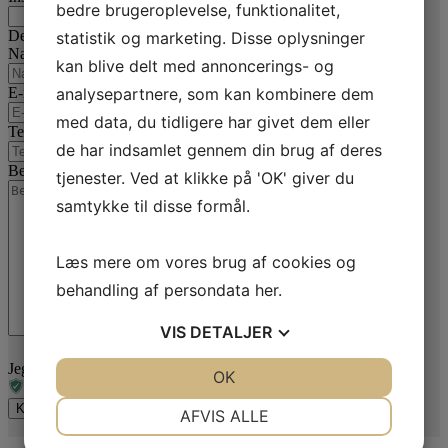
bedre brugeroplevelse, funktionalitet,
Dette felt er til validering og bør ikke ændres.
statistik og marketing. Disse oplysninger
Navn
*
kan blive delt med annoncerings- og
analysepartnere, som kan kombinere dem
E-mail
*
med data, du tidligere har givet dem eller
Telefon
*
de har indsamlet gennem din brug af deres
Besked
*
tjenester. Ved at klikke på 'OK' giver du
samtykke til disse formål.
Læs mere om vores brug af cookies og
behandling af persondata
her
.
VIS
DETALJER
Jeg er ikke en robot
JA
NEJ
OK
JA
NEJ
NØDVENDIGE
PRÆFERENCER
AFVIS ALLE
JA
NEJ
JA
NEJ