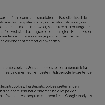
wseren på din computer, smartphone, iPad eller hvad du
ntificere din computer mv. og samle information om, din
 der besøges med din browser, samt sikre at den fungerer
at få et website til at fungere efter hensigten. En cookie er
re måder distribuere skadelige programmer. Den er
 anvendes af stort set alle websites.
manente cookies. Sessioncookies slettes automatisk fra
mmes på din enhed i en bestemt tidsperiode hvorefter de
jepartscookies. Førstepartscookies sættes af den
 tredjepart, som har elementer indlejret på den
.a. af webanalyseprogrammer, som f.eks. Google Analytics