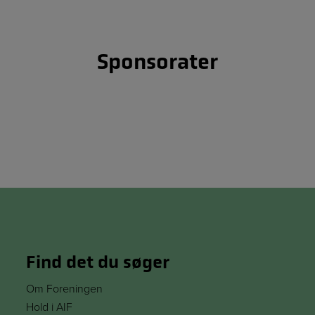
Sponsorater
Find det du søger
Om Foreningen
Hold i AIF