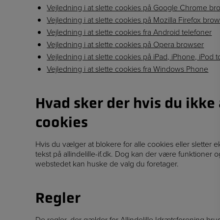
Vejledning i at slette cookies på Google Chrome br
Vejledning i at slette cookies på Mozilla Firefox bro
Vejledning i at slette cookies fra Android telefoner
Vejledning i at slette cookies på Opera browser
Vejledning i at slette cookies på iPad, iPhone, iPod 
Vejledning i at slette cookies fra Windows Phone
Hvad sker der hvis du ikke 
cookies
Hvis du vælger at blokere for alle cookies eller slette
tekst på allindelille-if.dk. Dog kan der være funktioner 
webstedet kan huske de valg du foretager.
Regler
De regler, der gælder for Allindelille Idrætsforening bru