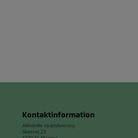
Kontaktinformation
Allindelille Idrætsforening
Skeevej 23
4370 St. Merløse