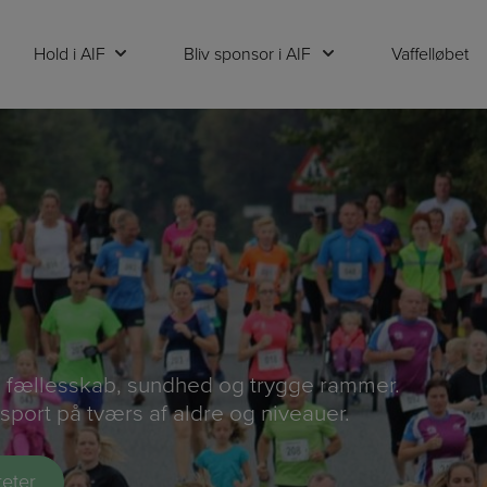
Hold i AIF
Bliv sponsor i AIF
Vaffelløbet
på fællesskab, sundhed og trygge rammer.
sport på tværs af aldre og niveauer.
teter