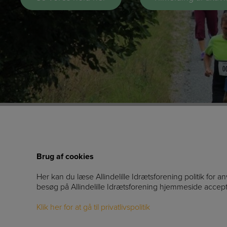
Brug af cookies
Her kan du læse Allindelille Idrætsforening politik for a
besøg på Allindelille Idrætsforening hjemmeside accep
Klik her for at gå til privatlivspolitik