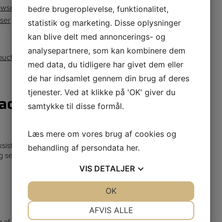
owser
bedre brugeroplevelse, funktionalitet,
wser
statistik og marketing. Disse oplysninger
kan blive delt med annoncerings- og
analysepartnere, som kan kombinere dem
touch
med data, du tidligere har givet dem eller
de har indsamlet gennem din brug af deres
tjenester. Ved at klikke på 'OK' giver du
accepterer eller sletter
samtykke til disse formål.
Læs mere om vores brug af cookies og
r eksisterende cookies på din computer, kan du stadig læse
behandling af persondata
her
.
og services du ikke kan bruge, fordi de forudsætter, at
VIS
DETALJER
JA
NEJ
OK
JA
NEJ
NØDVENDIGE
PRÆFERENCER
AFVIS ALLE
g af cookies, findes nedenfor.