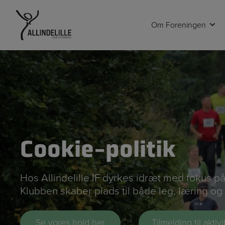
Hop
til
Om Foreningen
indholdet
Cookie-politik
Hos Allindelille IF dyrkes idræt med fokus 
Klubben skaber plads til både leg, læring og 
Se vores hold her
Tilmelding til aktivi