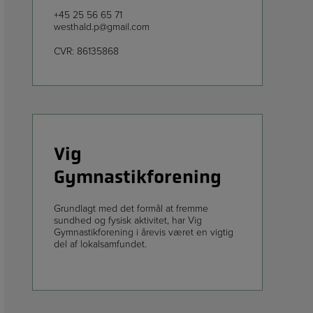
+45 25 56 65 71
westhald.p@gmail.com
CVR: 86135868
Vig
Gymnastikforening
Grundlagt med det formål at fremme
sundhed og fysisk aktivitet, har Vig
Gymnastikforening i årevis været en vigtig
del af lokalsamfundet.