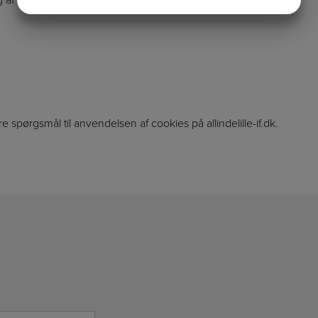
JA
NEJ
JA
NEJ
MARKETING
STATISTIK
 spørgsmål til anvendelsen af cookies på allindelille-if.dk.